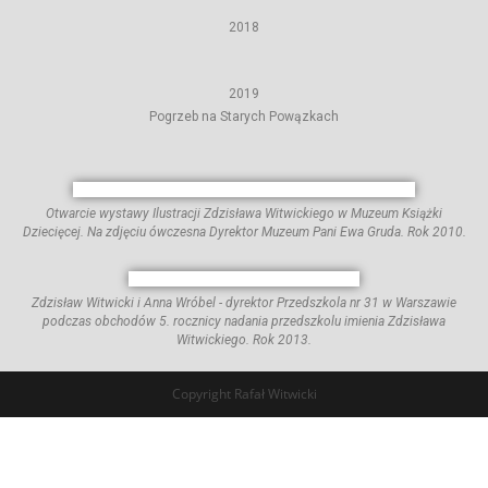
2018
2019
Pogrzeb na Starych Powązkach
Otwarcie wystawy Ilustracji Zdzisława Witwickiego w Muzeum Książki
Dziecięcej. Na zdjęciu ówczesna Dyrektor Muzeum Pani Ewa Gruda. Rok 2010.
Zdzisław Witwicki i Anna Wróbel - dyrektor Przedszkola nr 31 w Warszawie
podczas obchodów 5. rocznicy nadania przedszkolu imienia Zdzisława
Witwickiego. Rok 2013.
Copyright Rafał Witwicki