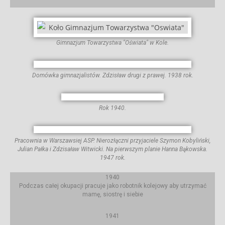
Gimnazjum Towarzystwa "Oświata" w Kole.
Domówka gimnazjalistów. Zdzisław drugi z prawej. 1938 rok.
Rok 1940.
Pracownia w Warszawsiej ASP. Nierozłączni przyjaciele Szymon Kobyliński,
Julian Pałka i Zdzisaław Witwicki. Na pierwszym planie Hanna Bąkowska.
1947 rok.
1940
Podczas całej okupacji pracuje jako robotnik kolejowy aby utrzymać
mamę, siostrę i siebie
1941