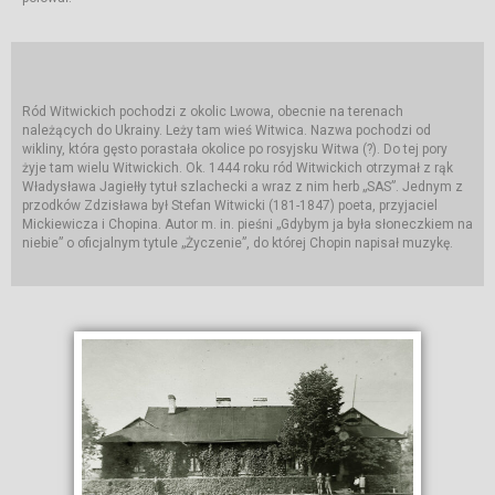
Ród Witwickich pochodzi z okolic Lwowa, obecnie na terenach
należących do Ukrainy. Leży tam wieś Witwica. Nazwa pochodzi od
wikliny, która gęsto porastała okolice po rosyjsku Witwa (?). Do tej pory
żyje tam wielu Witwickich. Ok. 1444 roku ród Witwickich otrzymał z rąk
Władysława Jagiełły tytuł szlachecki a wraz z nim herb „SAS”. Jednym z
przodków Zdzisława był Stefan Witwicki (181-1847) poeta, przyjaciel
Mickiewicza i Chopina. Autor m. in. pieśni „Gdybym ja była słoneczkiem na
niebie” o oficjalnym tytule „Życzenie”, do której Chopin napisał muzykę.