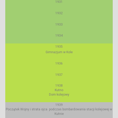
1931
1932
1933
1934
1935
Gimnazjum w Kole
1936
1937
1938
Kutno
Dom kolejowy
1939
Początek Wojny i strata ojca podczas bombardowania stacji kolejowej w
Kutnie