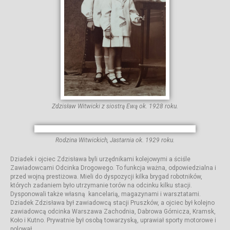
Zdzisław Witwicki z siostrą Ewą ok. 1928 roku.
Rodzina Witwickich, Jastarnia ok. 1929 roku.
Dziadek i ojciec Zdzisława byli urzędnikami kolejowymi a ściśle
Zawiadowcami Odcinka Drogowego. To funkcja ważna, odpowiedzialna i
przed wojną prestiżowa. Mieli do dyspozycji kilka brygad robotników,
których zadaniem było utrzymanie torów na odcinku kilku stacji.
Dysponowali także własną kancelarią, magazynami i warsztatami.
Dziadek Zdzisława był zawiadowcą stacji Pruszków, a ojciec był kolejno
zawiadowcą odcinka Warszawa Zachodnia, Dabrowa Górnicza, Kramsk,
Koło i Kutno. Prywatnie był osobą towarzyską, uprawiał sporty motorowe i
polował.