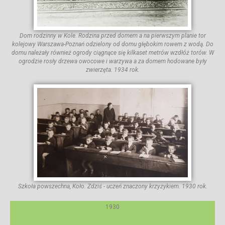
Dom rodzinny w Kole. Rodzina przed domem a na pierwszym planie tor
kolejowy Warszawa-Poznań odzielony od domu głębokim rowem z wodą. Do
domu należały również ogrody ciągnące się kilkaset metrów wzdłóż torów. W
ogrodzie rosły drzewa owocowe i warzywa a za domem hodowane były
zwierzęta. 1934 rok.
Szkoła powszechna, Koło. Zdziś - uczeń znaczony krzyżykiem. 1930 rok.
1930